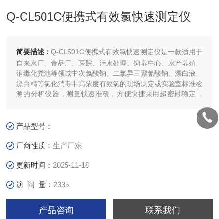
Q-CL501C便携式有效氯快速测定仪
简要描述：
Q-CL501C便携式有效氯快速测定仪是一款适用于
自来水厂、食品厂、医院、污水处理、饲养中心、水产养殖、
消毒化粪池等领域中次氯酸钠、二氯异三聚氰酸钠、漂白液、
漂白精等氯化消毒中高浓度有效氯的现场测定或实验室标准检
测的分析仪器，测量快速准确，方便快捷采用超密封稳定结
构，外壳防护等级达到GB4208-1993规定的IP54要求，确保
了在恶劣环境下测量准确性，用于检测有效氯。
产品型号：
厂商性质：
生产厂家
更新时间：
2025-11-18
访 问 量：
2335
产品咨询
联系我们