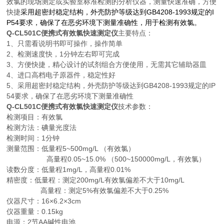
效氯的现场测定或实验室标准检测的分析仪器，测量快速准确，方便
快捷
采用超密封稳定结构，外壳防护等级达到
GB4208-1993
规定的
I
P54
要求，确保了在恶劣环境下测量准确性，用于检测有效氯。
Q-CL501C
便携式有效氯快速测定仪
主要特点：
1
、只需看说明书即可操作，操作简单
2
、检测速度快，
1
分钟左右即可完成
3
、方便快捷，精心设计的试剂组合方便使用，无需其它辅助器皿
4
、进口高档电子原器件，稳定性好
5
、采用超密封稳定结构，外壳防护等级达到
GB4208-1993
规定的
IP
54
要求，确保了在恶劣环境下测量准确性
Q-CL501C
便携式有效氯快速测定仪
技术参数：
检测项目：有效氯
检测方法：碘量光度法
检测时间：
1
分钟
测量范围：低量程
5
~
500mg/L
（有效氯）
高量程
0.05
~
15.0%
（
500
~
150000mg/L
，有效氯）
读数分度：低量程
1mg/L
，高量程
0.01%
精密度：
低量程：测定
200mg/L
有效氯偏差不大于
10mg/L
高量程：测定
5%
有效氯偏差不大于
0.25%
仪器尺寸：
16
×
6.2
×
3cm
仪器重量：
0.15kg
电
源：
2
节
AA
碱性电池