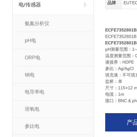
品牌
EUTE
电/传感器
氨氮分析仪
ECFE7352801B
ECFE7352801B
pH电
ECFE7352801B
pH测量范围：1~
温度测量范围：0
ORP电
液接界：HDPE
参比：Ag/AgCl
钠电
填充液：不可填
盐桥：单
尺寸：115×12 
电导率电
电缆：1m
接口：BNC & pho
溶氧电
产
参比电