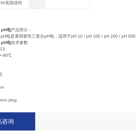
CH/美国优特
 pH
电
产品简介：
 pH电是通用塑壳三复合pH电，适用于pH 10 / pH 100 / pH 200 / pH 500 /
 pH
电
技术参数
13
~80℃
充
mm
no plug
品咨询