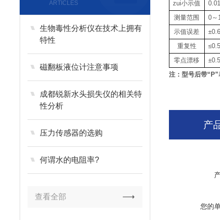
ARTICLES
zui小示值
0.0
测量范围
0～
生物毒性分析仪在技术上拥有
示值误差
±0
特性
重复性
≤0.
零点漂移
±0.
磁翻板液位计注意事项
注：型号后带“P
成都锐新水头损失仪的相关特
性分析
产
压力传感器的选购
何谓水的电阻率?
查看全部
您的