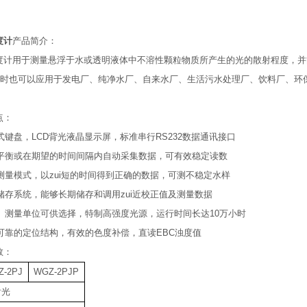
度计
产品简介：
酒浊度计用于测量悬浮于水或透明液体中不溶性颗粒物质所产生的光的散射程度，
时也可以应用于发电厂、纯净水厂、自来水厂、生活污水处理厂、饮料厂、环
点：
式键盘，LCD背光液晶显示屏，标准串行RS232数据通讯接口
平衡或在期望的时间间隔内自动采集数据，可有效稳定读数
测量模式，以zui短的时间得到正确的数据，可测不稳定水样
储存系统，能够长期储存和调用zui近校正值及测量数据
、测量单位可供选择，特制高强度光源，运行时间长达10万小时
可靠的定位结构，有效的色度补偿，直读EBC浊度值
数：
Z-2PJ
WGZ-2PJP
射光