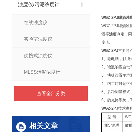
浊度仪/污泥浓度计
WGZ-2PJ
啤酒浊
在线浊度仪
WGZ-2PJ啤
酒等浊度测定，同
实验室浊度仪
度值。
WGZ-2PJ
主要特
便携式浊度仪
1、微电脑，触摸
2、读数响应自动
MLSS污泥浓度计
3、快捷设置平均
4、内置时钟记忆
5、多种测量模式
查看全部分类
6、的光路系统，
WGZ-2PJ
技术参
型 号
WG
相关文章
测定原理
散