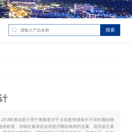
计
Z-2PJ啤酒浊度计用于测量悬浮于水或透明液体中不溶性颗粒物
散射程度，并能定量表征这些悬浮颗粒物质的含量。该仪器主要