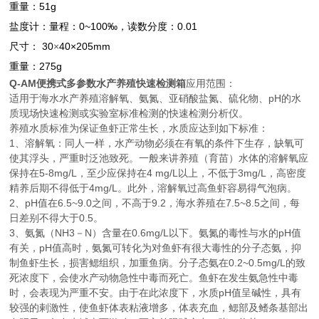
重量：51g
盐度计：量程：0~100‰，读数分度：0.01
尺寸： 30
×
40×205mm
重量：275g
Q-AM
便携式多参数水产养殖快速检测箱
应用范围：
适用于海水水产养殖溶解氧、氨氮、亚硝酸盐氮、硫化物、
pH
的水
质现场快速检测或实验室标准检测的快速检测分析仪。
养殖水质标准为保证鱼虾正常生长，水质应达到如下标准：
1
、溶解氧：同人一样，水产动物必须在有氧的条件下生存，缺氧可
使其浮头，严重时泛池致死。一般来讲养殖（育苗）水体的溶解氧应
保持在
5-8mg/L
，至少应保持在
4 mg/L
以上，不低于
3mg/L
，高密度
精养后期不得低于
4mg/L
。此外，溶解氧过高鱼虾容易得气泡病。
2
、
pH
值在
6.5~9.0
之间，不高于
9.2
，海水养殖在
7.5~8.5
之间，每
日差别不得大于
0.5
。
3
、氨氮（
NH3
－
N
）含量在
0.6mg/L
以下。氨氮的毒性与水的
pH
值
有关，
pH
值高时，氨氮可转化为对鱼虾有很大毒性的分子态氨，抑
制鱼虾生长，损害鳃组织，加重鱼病。分子态氨在
0.2~0.5mg/L
的致
死浓度下，会使水产动物急性中毒而死亡。鱼虾在发生氨急性中毒
时，会表现为严重不安。由于在此浓度下，水质
pH
值呈碱性，具有
较强的剌激性，使鱼虾体表粘液增多，体表充血，鳃部及鳍条基部出