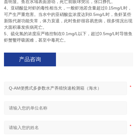
血明显。鱼在水域表面游动，死亡前眼球突出，张口挣扎。
4
、亚硝酸盐对虾的毒性相当大，一般虾池若含量超过
0.15mg/L
时，
可产生严重危害。当水中的亚硝酸盐浓度达到
0.5mg/L
时，鱼虾某些
新陈代谢功能失常，体力裒退，此时鱼虾很容易患病，很多情况出现
大面积暴发疾病死亡。
5
、硫化氢的浓度应严格控制在
0.1mg/L
以下，超过
0.5mg/L
时导致鱼
虾蟹鳖呼吸困难，甚至中毒死亡。
产品咨询