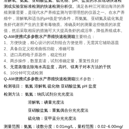
溶解氧、氨氮、亚硝酸盐氮、硫化物、
pH
、盐度
的水质现场快速检
测或实验室标准检测的快速检测分析仪。
满足各种江河湖泊海洋的养
殖测量需要，是现代水产养殖监测与管理理想的仪器之一。
在水产养
殖中，溶解氧和适当的
pH
值是*的条件，而氨氮、亚硝氮及硫化氢是
鱼虾代谢所产生的主要有毒物质。准确及时的测量这些物质的浓度
值，然后采取相应的措施可大大提高鱼虾的成活率，降低养殖成本。
Q-AM
便携式多参数水产养殖快速检测箱
主要特点：
1
、方便快捷，精心设计的试剂组合方便使用，无需其它辅助器皿
2
、具备自定义校准曲线功能，准确可靠
3
、进口高档电子原器件，稳定性好
4
、两步操作，数显直读，试剂准确定量，重复性良好
5
、无需蒸馏去除海水高盐度，高钙、镁离子对本方法的干扰
6
、
10
分钟可完成检测
Q-AM
便携式多参数水产养殖快速检测箱
技术参数：
检测项目： 氨氮 溶解氧 硫化物 亚硝酸盐氮 pH 盐度
检测方法： 氨氮：纳氏试剂分光光度法
溶解氧：碘量光度法
亚硝酸盐氮：重氮偶合分光光度法
硫化物：亚甲蓝分光光度法
测量范围：氨氮：读数分度：0.01mg/L，量程范围：0.02
~
6.00mg/